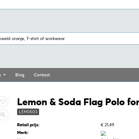
k
Blog
Contact
Lemon & Soda Flag Polo for
LEM3503
Retail prijs:
€ 21,49
Merk: