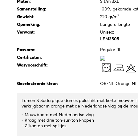
Maten:
S t/m 3XL
Samenstelling:
100% gekamde kat
Gewicht:
220 gr/m²
Opmerking:
Langere lengte
Verwant:
Unisex:
LEM3505
Pasvorm:
Regular fit
Certificaten:
Wasvoorschrift:
Geselecteerde kleur:
OR-NL Orange NL 
Lemon & Soda piqué dames poloshirt met korte mouwen. D
verkrijgbaar in orange met de Nederlandse vlag bij de mo
- Mouwboord met Nederlandse vlag
- Kraag met drie ton-sur-ton knopen
- Zijkanten met splitjes