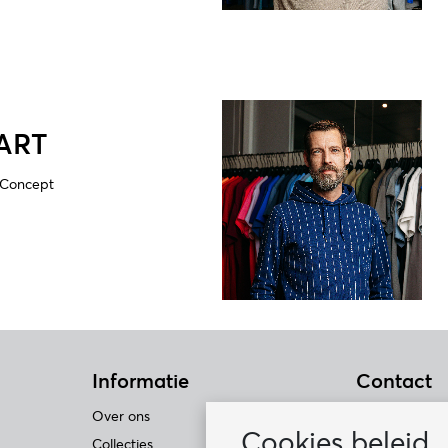
ART
 Concept
Informatie
Contact
Over ons
Lemon & Sod
Cookies beleid
Collecties
Industrieweg 