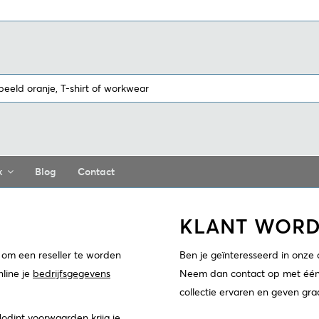
k
Blog
Contact
KLANT WOR
d om een reseller te worden
Ben je geïnteresseerd in onze co
line je
bedrijfsgegevens
Neem dan contact op met één 
collectie ervaren en geven gra
dint voorwaarden krijg je