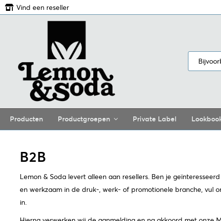
Vind een reseller
Producten
Productgroepen
Private Label
Lookboo
B2B
Lemon & Soda levert alleen aan resellers. Ben je geïnteresseer
en werkzaam in de druk-, werk- of promotionele branche, vul on
in.
Hierna verwerken wij de aanmelding en na akkoord met onze Mo