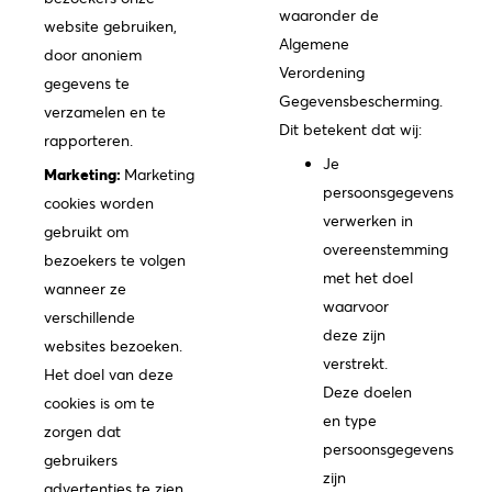
waaronder de
website gebruiken,
Algemene
door anoniem
Verordening
gegevens te
Gegevensbescherming.
verzamelen en te
Dit betekent dat wij:
rapporteren.
Je
Marketing:
Marketing
persoonsgegevens
cookies worden
verwerken in
gebruikt om
overeenstemming
bezoekers te volgen
met het doel
wanneer ze
waarvoor
verschillende
deze zijn
websites bezoeken.
verstrekt.
Het doel van deze
Deze doelen
cookies is om te
en type
zorgen dat
persoonsgegevens
gebruikers
zijn
advertenties te zien