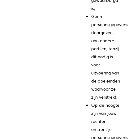
gewaarborgd
is;
Geen
persoonsgegevens
doorgeven
aan andere
partijen, tenzij
dit nodig is
voor
uitvoering van
de doeleinden
waarvoor ze
zijn verstrekt;
Op de hoogte
zijn van jouw
rechten
omtrent je
persoonsgegevens,