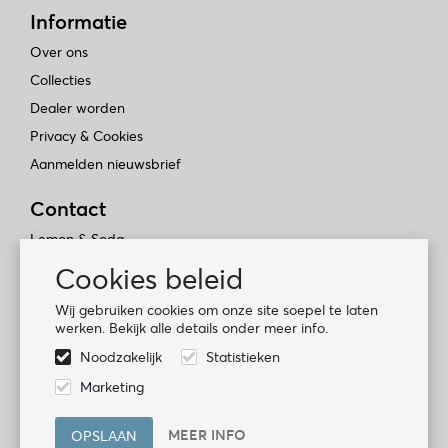
Informatie
Over ons
Collecties
Dealer worden
Privacy & Cookies
Aanmelden nieuwsbrief
Contact
Lemon & Soda
Industrieweg 43
Cookies beleid
2382 NT Zoeterwoude
Wij gebruiken cookies om onze site soepel te laten
+31 (0)71 581 07 66
werken. Bekijk alle details onder meer info.
Noodzakelijk
Statistieken
Socials:
Marketing
MEER INFO