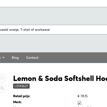
k
Blog
Contact
Lemon & Soda Softshell Ho
LEM3627
Retail prijs:
€ 78,15
Merk: