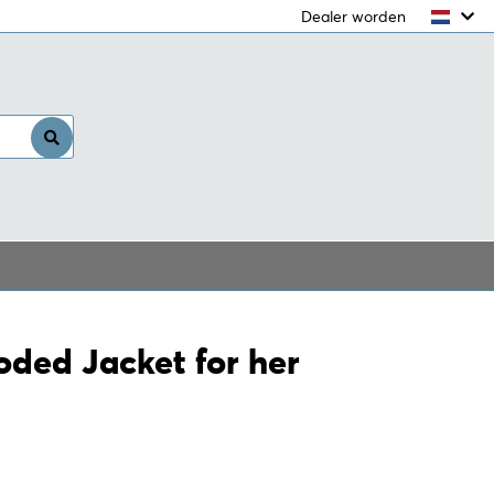
Dealer worden
Inloggen
oded Jacket for her