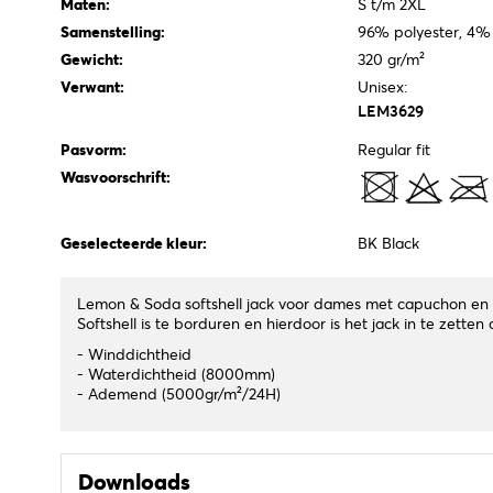
Maten:
S t/m 2XL
Samenstelling:
96% polyester, 4% 
Gewicht:
320 gr/m²
Verwant:
Unisex:
LEM3629
Pasvorm:
Regular fit
Wasvoorschrift:
Geselecteerde kleur:
BK Black
Lemon & Soda softshell jack voor dames met capuchon en 
Softshell is te borduren en hierdoor is het jack in te zette
- Winddichtheid
- Waterdichtheid (8000mm)
- Ademend (5000gr/m²/24H)
Downloads